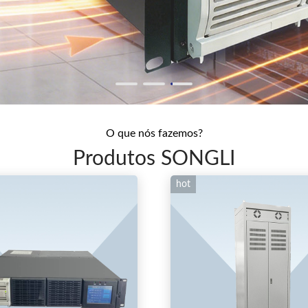
O que nós fazemos?
Produtos SONGLI
hot