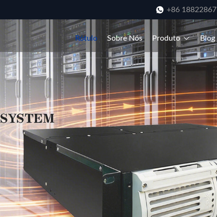
+86 18822867
Rótulo
Sobre Nós
Produto
Blog