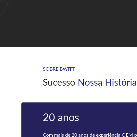
SOBRE BWITT
Sucesso
Nossa História
Borboleta
A Bwitt é a fornecedora líder mundial de in