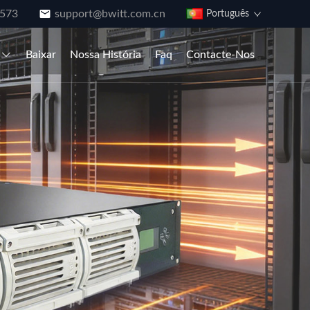
573
support@bwitt.com.cn
Português
Baixar
Nossa História
Faq
Contacte-Nos