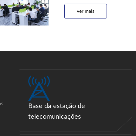
ver mais
os
Base da estação de
telecomunicações