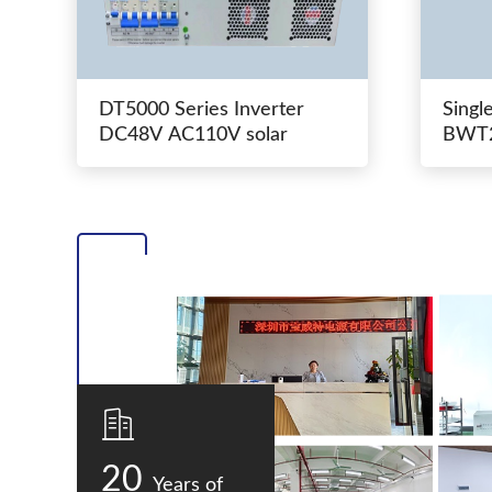
DT5000 Series Inverter
Singl
DC48V AC110V solar
BWT2
switc
20
Years of