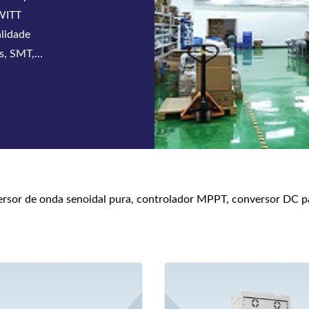
icas modulares
 soluções da
res de tele
nversor de onda senoidal pura, controlador MPPT, conversor DC 