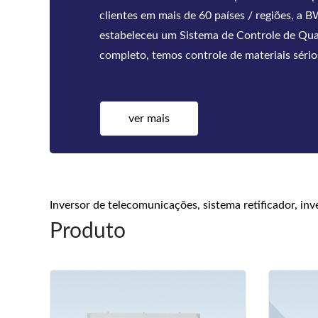
telecomunicações montados em rack e fábr
de sistemas retificadores de energia CC. As
Bwitt incluem uma série completa de inverso
ver mais
Inversor de telecomunicações, sistema retificador, i
Produto