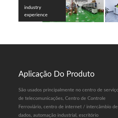
industry
experience
Aplicação Do Produto
São usados principalmente no centro de serviç
de telecomunicações, Centro de Controle
Ferroviário, centro de internet / intercâmbio de
dados, automação industrial, escritório