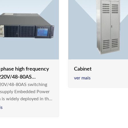
e phase high frequency
Cabinet
20V/48-80AS
ver mais
0V/48-80AS switching
hing power supply
 supply Embedded Power
 is widely deployed in the
m/Industrial environment
is
 a new generation “Green
gy Saving” system,