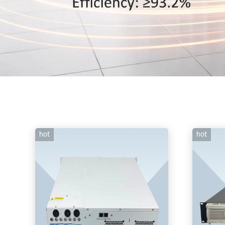
hot
hot