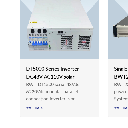
DT5000 Series Inverter
Singl
DC48V AC110V solar
BWT2
BWT-DT1500 serial 48Vdc
BWT22
switc
&220Vdc modular parallel
power
connection inverter is an
System
inversion device that converts
Teleco
ver mais
ver ma
48V dc/220Vdc power supplied
today,
by communication DC power
& Ener
supply into 220V/50Hz